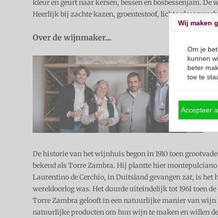
kleur en geurt naar kersen, bessen en bosbessenjam. De wi
Heerlijk bij zachte kazen, groentestoof, lichte vleesgerec
Wij maken g
Over de wijnmaker....
Om je bet
kunnen wi
beter mak
toe te sta
Accepteer a
De historie van het wijnhuis begon in 1910 toen grootvad
bekend als Torre Zambra. Hij plantte hier montepulciano
Laurentino de Cerchio, in Duitsland gevangen zat, is het 
wereldoorlog was. Het duurde uiteindelijk tot 1961 toen d
Torre Zambra gelooft in een natuurlijke manier van wijn
natuurlijke producten om hun wijn te maken en willen de