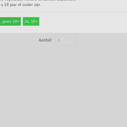
u 18 jaar of ouder zijn.
€ 12,95
*
, geen 18+
Ja, 18+
Prijs per stuk
Aantal: