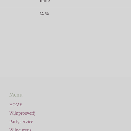
Italië
14 %
Menu
HOME
Wijnproeverij
Partyservice
Wijncursus