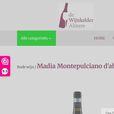
Alle categorieën
HOME

Madia Montepulciano d'a
Rode wijn
/
9,5
Om D