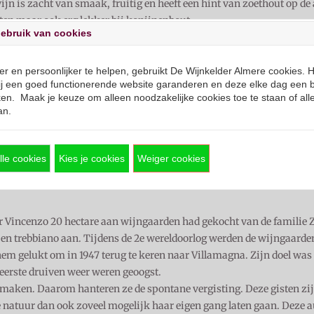
jn is zacht van smaak, fruitig en heeft een hint van zoethout op de
hten maar ook erg lekker bij konijnenbout.
ebruik van cookies
er en persoonlijker te helpen, gebruikt De Wijnkelder Almere cookies. 
j een goed functionerende website garanderen en deze elke dag een b
en. Maak je keuze om alleen noodzakelijke cookies toe te staan of all
an.
lle cookies
Kies je cookies
Weiger cookies
er Vincenzo 20 hectare aan wijngaarden had gekocht van de familie Z
 en trebbiano aan. Tijdens de 2e wereldoorlog werden de wijngaard
hem gelukt om in 1947 terug te keren naar Villamagna. Zijn doel was
e eerste druiven weer weren geoogst.
 maken. Daarom hanteren ze de spontane vergisting. Deze gisten zi
 natuur dan ook zoveel mogelijk haar eigen gang laten gaan. Deze a