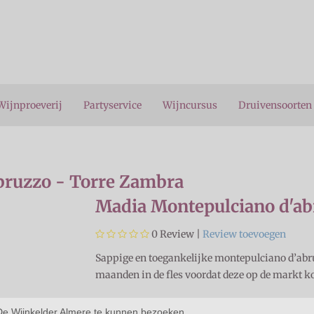
Wijnproeverij
Partyservice
Wijncursus
Druivensoorten
bruzzo - Torre Zambra
Madia Montepulciano d'ab
0
Review |
Review toevoegen
Sappige en toegankelijke montepulciano d’abru
maanden in de fles voordat deze op de markt k
Artikelnummer
:
e Wijnkelder Almere te kunnen bezoeken,