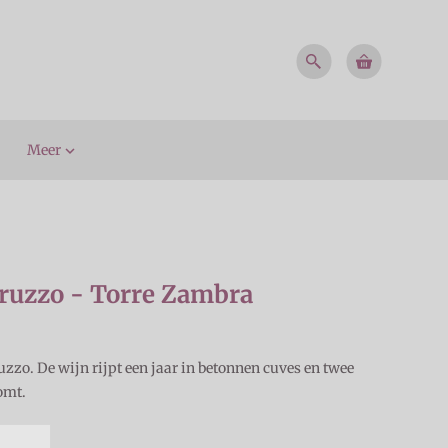
Meer

ruzzo - Torre Zambra
zzo. De wijn rijpt een jaar in betonnen cuves en twee
omt.
ITZ01